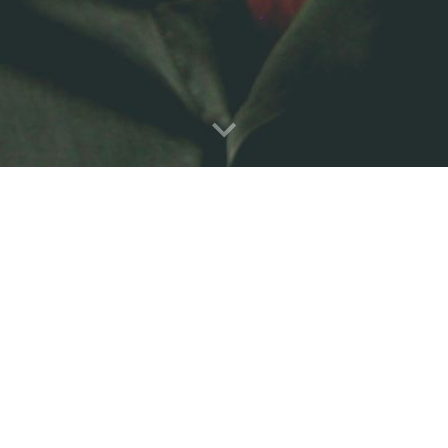
onal és la cultura popular que ha passat la prova
allà on encara hi ha una mica de veritat i de mà