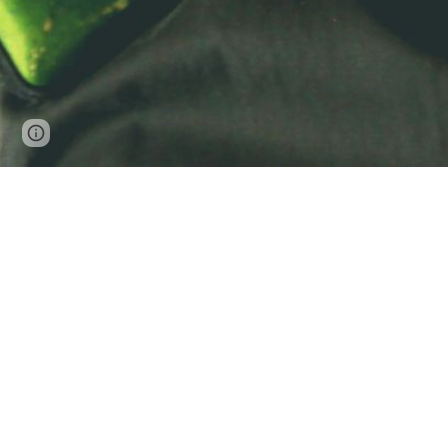
Page
Google Sites
Report abuse
updated
"La cultura tradici
És 