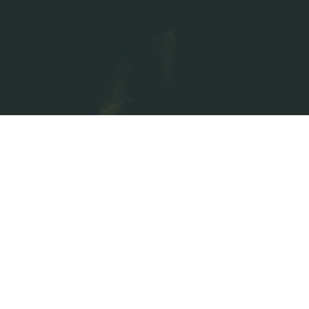
 del pas del temps. 
gia"